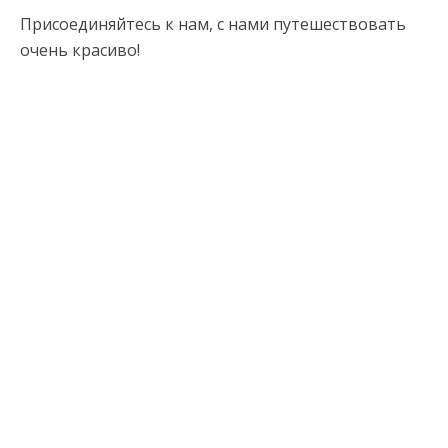
Присоединяйтесь к нам, с нами путешествовать
очень красиво!
Подпишитесь на нас:
Переходы
Customer Support
Privacy & Policy
Contact Channels
Туры