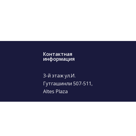
Контактная
информация
3-й этаж ул.И.
Гутгашинли 507-511,
Altes Plaza
(+99412) 504-24-29
info@thetour.az